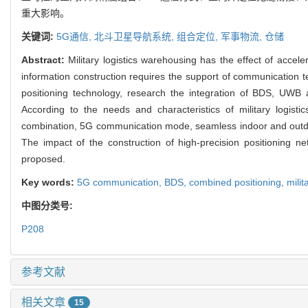
重大影响。
关键词:
5G通信,
北斗卫星导航系统,
组合定位,
军事物流,
仓储
Abstract:
Military logistics warehousing has the effect of acceler
information construction requires the support of communication 
positioning technology, research the integration of BDS, UWB 
According to the needs and characteristics of military logist
combination, 5G communication mode, seamless indoor and outdoor
The impact of the construction of high-precision positioning 
proposed.
Key words:
5G communication,
BDS,
combined positioning,
milit
中图分类号:
P208
参考文献
相关文章
15