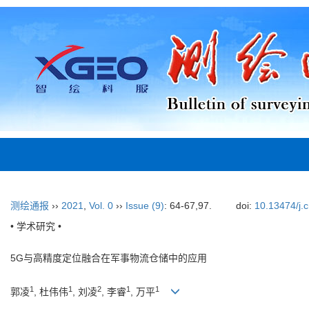
测绘通报
››
2021
,
Vol. 0
››
Issue (9)
: 64-67,97.
doi:
10.13474/j.
• 学术研究 •
5G与高精度定位融合在军事物流仓储中的应用
1
1
2
1
1
郭凌
, 杜伟伟
, 刘凌
, 李睿
, 万平