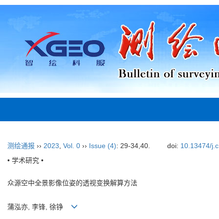
测绘通报
››
2023
,
Vol. 0
››
Issue (4)
: 29-34,40.
doi:
10.13474/j.
• 学术研究 •
众源空中全景影像位姿的透视变换解算方法
蒲泓亦, 李锋, 徐铮