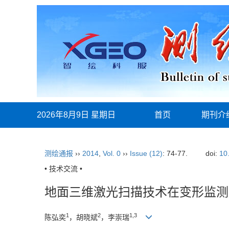
2026年8月9日 星期日
首页
期刊介
测绘通报
››
2014
,
Vol. 0
››
Issue (12)
: 74-77.
doi:
10
• 技术交流 •
地面三维激光扫描技术在变形监测
1
2
1,3
陈弘奕
，胡晓斌
，李崇瑞