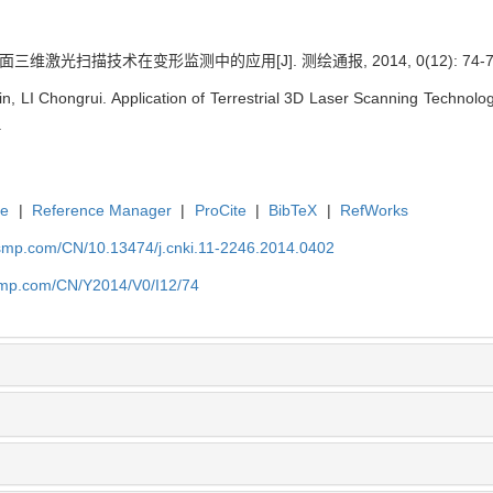
三维激光扫描技术在变形监测中的应用[J]. 测绘通报, 2014, 0(12): 74-7
, LI Chongrui. Application of Terrestrial 3D Laser Scanning Technolo
.
te
|
Reference Manager
|
ProCite
|
BibTeX
|
RefWorks
nasmp.com/CN/10.13474/j.cnki.11-2246.2014.0402
asmp.com/CN/Y2014/V0/I12/74