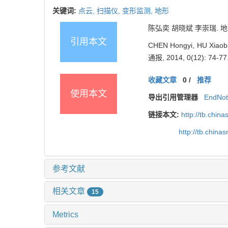
关键词:
点云,
扫描仪,
变形监测,
地形
陈弘奕 胡晓斌 李崇瑞. 地面
引用本文
CHEN Hongyi, HU Xiaobin
通报, 2014, 0(12): 74-77
收藏文章
0
/
推荐
使用本文
导出引用管理器
EndNo
链接本文:
http://tb.chi
http://tb.chin
参考文献
相关文章
15
Metrics