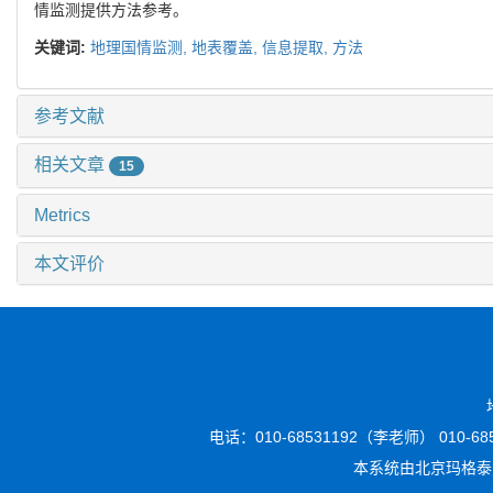
情监测提供方法参考。
关键词:
地理国情监测,
地表覆盖,
信息提取,
方法
参考文献
相关文章
15
Metrics
本文评价
电话：010-68531192（李老师） 010-6853
本系统由
北京玛格泰