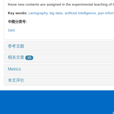
these new contents are assigned in the experimental teaching of 
Key words:
cartography,
big data,
artificial intelligence,
pan-info
中图分类号:
G64
参考文献
相关文章
15
Metrics
本文评价